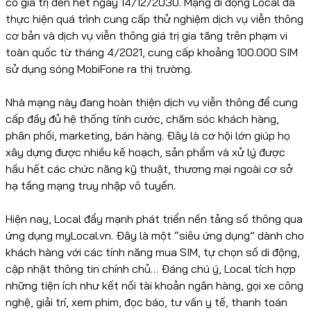
có giá trị đến hết ngày 14/12/2030. Mạng di động Local đã
thực hiện quá trình cung cấp thử nghiệm dịch vụ viễn thông
cơ bản và dịch vụ viễn thông giá trị gia tăng trên phạm vi
toàn quốc từ tháng 4/2021, cung cấp khoảng 100.000 SIM
sử dụng sóng MobiFone ra thị trường.
Nhà mạng này đang hoàn thiện dịch vụ viễn thông để cung
cấp đầy đủ hệ thống tính cước, chăm sóc khách hàng,
phân phối, marketing, bán hàng. Đây là cơ hội lớn giúp họ
xây dựng được nhiều kế hoạch, sản phẩm và xử lý được
hầu hết các chức năng kỹ thuật, thương mại ngoài cơ sở
hạ tầng mạng truy nhập vô tuyến.
Hiện nay, Local đẩy mạnh phát triển nền tảng số thông qua
ứng dụng myLocal.vn. Đây là một “siêu ứng dụng” dành cho
khách hàng với các tính năng mua SIM, tự chọn số di động,
cập nhật thông tin chính chủ… Đáng chú ý, Local tích hợp
những tiện ích như kết nối tài khoản ngân hàng, gọi xe công
nghệ, giải trí, xem phim, đọc báo, tư vấn y tế, thanh toán