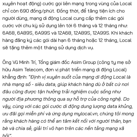
xuyên hoạt động) cước gọi liên mạng trong vùng của Local
chỉ còn 690 đồng/phút. Đồng thời, để tăng tiện ích cho
người dùng, mạng di động Local cung cấp thêm các gói
cước với chu kỳ sử dụng lên tới 6 tháng và 12 tháng như:
6A68, 6A89S, 6A99S và 12A68, 12A89S, 12A99S. Khi khách
hàng đăng ký các gói dài hạn 6 tháng hoặc 12 tháng, Local
sẽ tặng thêm một tháng sử dụng dịch vụ.
Ông Vũ Minh Trí, Tổng giám đốc Asim Group (công ty mẹ sở
hữu Asim Telecom, đơn vị phát triển mạng di động Local)
khẳng định:
“Định vị xuyên suốt của mạng di động Local là
nhà mạng số - siêu data, giúp khách hàng dù ở bất cứ nơi
đâu cũng được tận hưởng trải nghiệm cuộc sống như
người địa phương thông qua sự hỗ trợ của công nghệ. Do
vậy, cùng với các gói cước di động dung lượng data khủng,
ưu đãi gọi miễn phí và ứng dụng mylocal.vn, chúng tôi mong
rằng khách hàng có thể an tâm kết nối với người thân, bạn
bè và chia sẻ, giải trí vô hạn trên các nền tảng mạng xã
hội”.